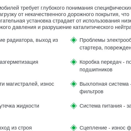
мобилей требует глубокого понимания специфически
агрузку от некачественного дорожного покрытия, чт
гательная установка страдает от использования низ
окого давления и разрушение каталитического нейтр
ие радиатора, выход из
Проблемы электрообо
стартера, поврежде
разгерметизация
Коробка передач - п
подшипников
ти магистралей, износ
Выхлопная система 
фильтров
утечка жидкости
Система питания - з
ход из строя
Сцепление - износ 