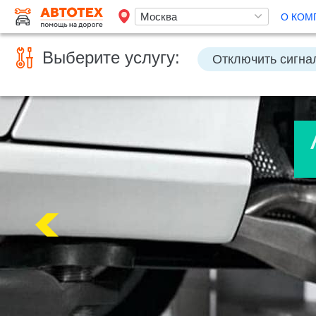
О КОМ
Выберите услугу:
Отключить сигна
Ремонт грузовиков
Грузовой автоэлектрик
Открыть машину без ключа
Отключение и
Компьютерная диагностика автомобиля
За
Разблокировать техноблок
Изготовление 
Заменить бензонасос
Слить топливо