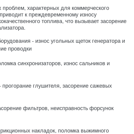
х проблем, характерных для коммерческого
о приводит к преждевременному износу
кокачественного топлива, что вызывает засорение
ализатора.
рудования - износ угольных щеток генератора и
ние проводки
оломка синхронизаторов, износ сальников и
- прогорание глушителя, засорение сажевых
асорение фильтров, неисправность форсунок
фрикционных накладок, поломка выжимного