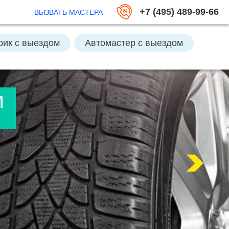
+7 (495) 489-99-66
ВЫЗВАТЬ МАСТЕРА
рик с выездом
Автомастер с выездом
ть аккумулятор
м
кумулятор
Отключить Great Guard
Заменить колесо
Открыть багажник
Подвезти бензин
 выездом