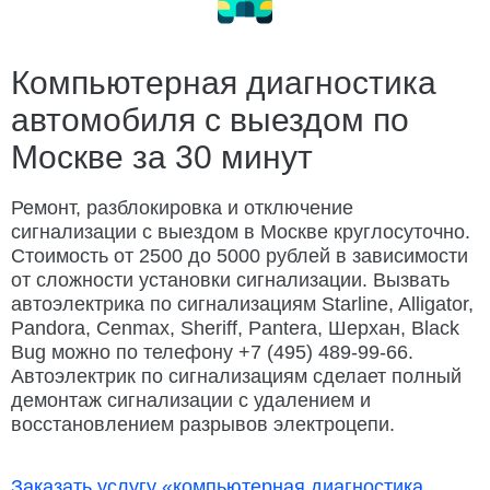
Замена ремня ГРМ
Ремонт электрооборудования
Заменить колесо
Разблокировать техноблок
Компьютерная диагностика
Изготовление ключей
Дубликат ключа
автомобиля с выездом по
Открыть капот
Открыть багажник
Москве за 30 минут
Подвезти бензин
Заменить бензонасос
Ремонт, разблокировка и отключение
Слить топливо
Ремонт замка зажигания
сигнализации с выездом в Москве круглосуточно.
Стоимость от 2500 до 5000 рублей в зависимости
Автосервис Porsche с выездом
от сложности установки сигнализации. Вызвать
автоэлектрика по сигнализациям Starline, Alligator,
Pandora, Cenmax, Sheriff, Pantera, Шерхан, Black
Bug можно по телефону +7 (495) 489-99-66.
Автоэлектрик по сигнализациям сделает полный
демонтаж сигнализации с удалением и
восстановлением разрывов электроцепи.
Заказать услугу «компьютерная диагностика