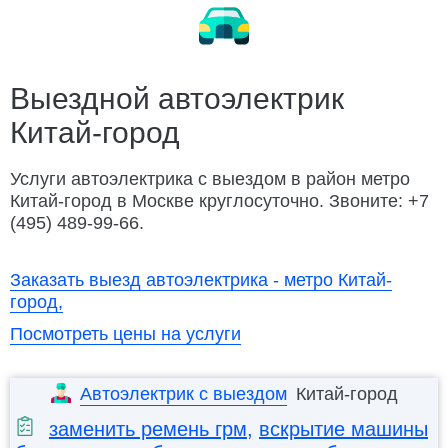
Замена ремня ГРМ
Ремонт электрооборудования
Заменить колесо
Разблокировать техноблок
Изготовление ключей
Дубликат ключа
Выездной автоэлектрик
Китай-город
Открыть капот
Открыть багажник
Подвезти бензин
Заменить бензонасос
Услуги автоэлектрика с выездом в район метро
Китай-город в Москве круглосуточно. Звоните: +7
Слить топливо
Ремонт замка зажигания
(495) 489-99-66.
Автосервис Porsche с выездом
Заказать выезд автоэлектрика - метро Китай-
город,
Посмотреть цены на услуги
Автоэлектрик с выездом
Китай-город
заменить ремень грм
,
вскрытие машины