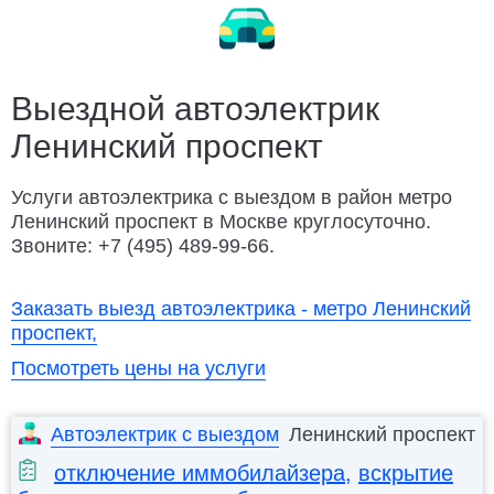
Замена ремня ГРМ
Ремонт электрооборудования
Заменить колесо
Разблокировать техноблок
Изготовление ключей
Дубликат ключа
Выездной автоэлектрик
Ленинский проспект
Открыть капот
Открыть багажник
Подвезти бензин
Заменить бензонасос
Услуги автоэлектрика с выездом в район метро
Ленинский проспект в Москве круглосуточно.
Слить топливо
Ремонт замка зажигания
Звоните: +7 (495) 489-99-66.
Автосервис Porsche с выездом
Заказать выезд автоэлектрика - метро Ленинский
проспект,
Посмотреть цены на услуги
Автоэлектрик с выездом
Ленинский проспект
отключение иммобилайзера
,
вскрытие