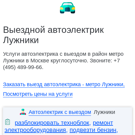
Замена ремня ГРМ
Ремонт электрооборудования
Заменить колесо
Разблокировать техноблок
Изготовление ключей
Дубликат ключа
Выездной автоэлектрик
Лужники
Открыть капот
Открыть багажник
Подвезти бензин
Заменить бензонасос
Услуги автоэлектрика с выездом в район метро
Лужники в Москве круглосуточно. Звоните: +7
Слить топливо
Ремонт замка зажигания
(495) 489-99-66.
Автосервис Porsche с выездом
Заказать выезд автоэлектрика - метро Лужники,
Посмотреть цены на услуги
Автоэлектрик с выездом
Лужники
разблокировать техноблок
,
ремонт
электрооборудования
,
подвезти бензин
,