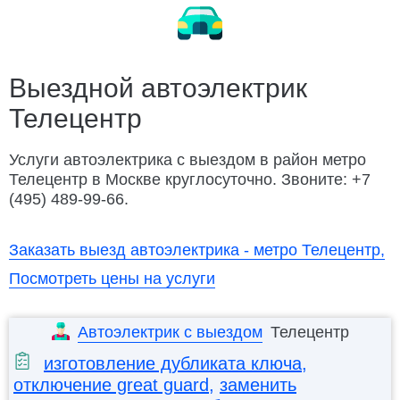
Замена ремня ГРМ
Ремонт электрооборудования
Заменить колесо
Разблокировать техноблок
Изготовление ключей
Дубликат ключа
Выездной автоэлектрик
Телецентр
Открыть капот
Открыть багажник
Подвезти бензин
Заменить бензонасос
Услуги автоэлектрика с выездом в район метро
Телецентр в Москве круглосуточно. Звоните: +7
Слить топливо
Ремонт замка зажигания
(495) 489-99-66.
Автосервис Porsche с выездом
Заказать выезд автоэлектрика - метро Телецентр,
Посмотреть цены на услуги
Автоэлектрик с выездом
Телецентр
изготовление дубликата ключа
,
отключение great guard
,
заменить