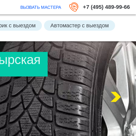
+7 (495) 489-99-66
ВЫЗВАТЬ МАСТЕРА
рик с выездом
Автомастер с выездом
ть аккумулятор
ырская
кумулятор
Отключить Great Guard
Заменить колесо
Открыть багажник
Подвезти бензин
 выездом