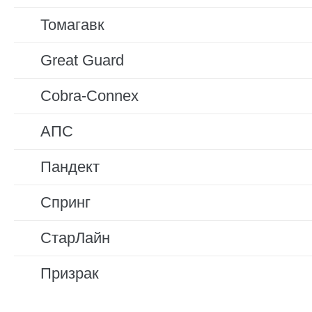
Томагавк
Great Guard
Cobra-Connex
АПС
Пандект
Спринг
СтарЛайн
Призрак