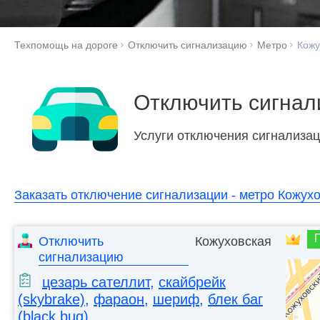
Техпомощь на дороге
Отключить сигнализацию
Метро
Кожу
Отключить сигнал
Услуги отключения сигнализаци
Заказать отключение сигнализации - метро Кожухо
Отключить
Кожуховская
сигнализацию
цезарь сателлит
,
скайбрейк
(skybrake)
,
фараон
,
шериф
,
блек баг
(black bug)