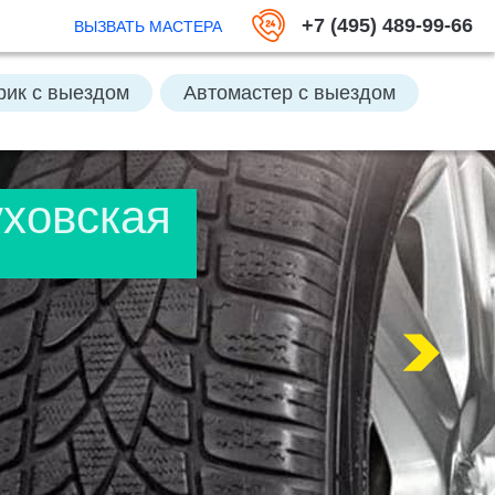
+7 (495) 489-99-66
ВЫЗВАТЬ МАСТЕРА
рик с выездом
Автомастер с выездом
ть аккумулятор
ховская
кумулятор
Отключить Great Guard
Заменить колесо
Открыть багажник
Подвезти бензин
 выездом