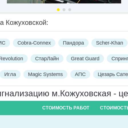
а Кожуховской:
ИС
Cobra-Connex
Пандора
Scher-Khan
Revolution
СтарЛайн
Great Guard
Сприн
Игла
Magic Systems
АПС
Цезарь Сат
гнализацию м.Кожуховская - це
СТОИМОСТЬ РАБОТ
СТОИМОСТ