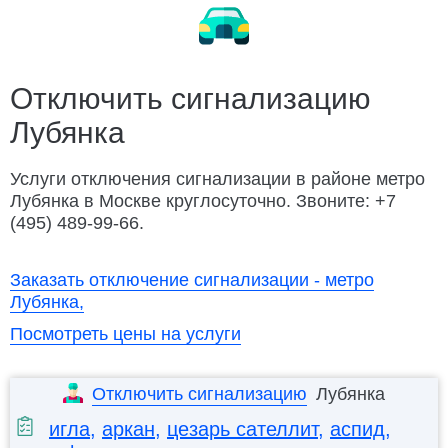
Замена ремня ГРМ
Ремонт электрооборудования
Заменить колесо
Разблокировать техноблок
Изготовление ключей
Дубликат ключа
Отключить сигнализацию
Лубянка
Открыть капот
Открыть багажник
Подвезти бензин
Заменить бензонасос
Услуги отключения сигнализации в районе метро
Лубянка в Москве круглосуточно. Звоните: +7
Слить топливо
Ремонт замка зажигания
(495) 489-99-66.
Автосервис Porsche с выездом
Заказать отключение сигнализации - метро
Лубянка,
Посмотреть цены на услуги
Отключить сигнализацию
Лубянка
игла
,
аркан
,
цезарь сателлит
,
аспид
,