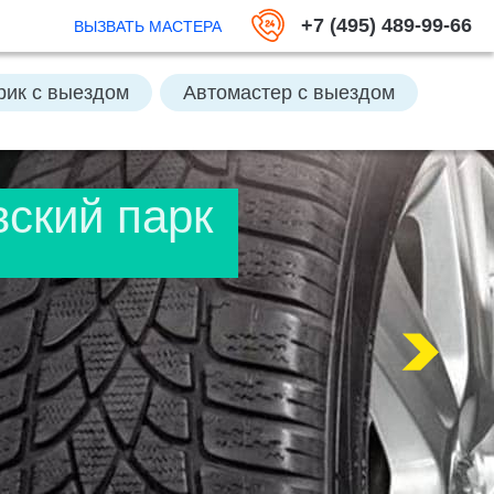
+7 (495) 489-99-66
ВЫЗВАТЬ МАСТЕРА
рик с выездом
Автомастер с выездом
ть аккумулятор
ский парк
кумулятор
Отключить Great Guard
Заменить колесо
Открыть багажник
Подвезти бензин
 выездом