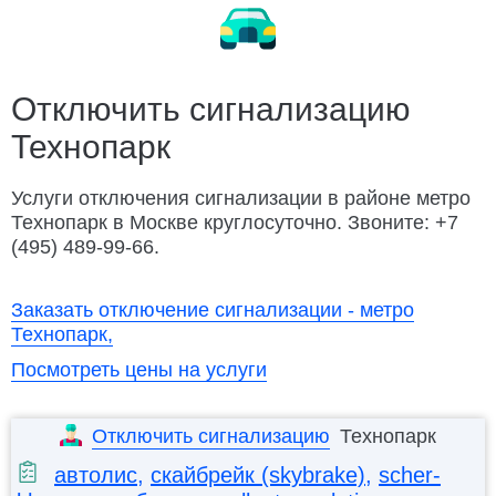
Замена ремня ГРМ
Ремонт электрооборудования
Заменить колесо
Разблокировать техноблок
Изготовление ключей
Дубликат ключа
Отключить сигнализацию
Технопарк
Открыть капот
Открыть багажник
Подвезти бензин
Заменить бензонасос
Услуги отключения сигнализации в районе метро
Технопарк в Москве круглосуточно. Звоните: +7
Слить топливо
Ремонт замка зажигания
(495) 489-99-66.
Автосервис Porsche с выездом
Заказать отключение сигнализации - метро
Технопарк,
Посмотреть цены на услуги
Отключить сигнализацию
Технопарк
автолис
,
скайбрейк (skybrake)
,
scher-