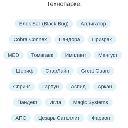
Технопарке:
Блек Баг (Black Bug)
Аллигатор
Cobra-Connex
Пандора
Призрак
MED
Томагавк
Имплант
Мангуст
Шериф
СтарЛайн
Great Guard
Спринг
Гарпун
Аспид
Аркан
Пандект
Игла
Magic Systems
АПС
Цезарь Сателлит
Фараон