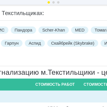
в Текстильщиках:
ИС
Пандора
Scher-Khan
MED
Томаг
Гарпун
Аспид
Скайбрейк (Skybrake)
И
гнализацию м.Текстильщики - це
СТОИМОСТЬ РАБОТ
СТОИМОСТ