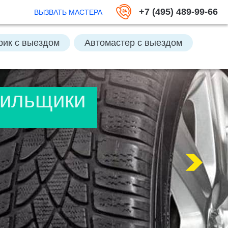
+7 (495) 489-99-66
ВЫЗВАТЬ МАСТЕРА
рик с выездом
Автомастер с выездом
ть аккумулятор
тильщики
кумулятор
Отключить Great Guard
Заменить колесо
Открыть багажник
Подвезти бензин
 выездом