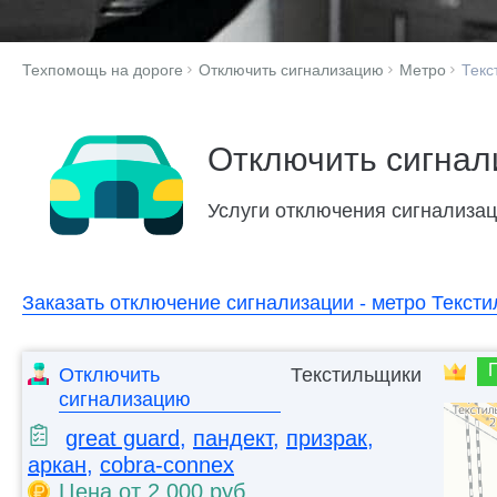
Техпомощь на дороге
Отключить сигнализацию
Метро
Текс
Отключить сигнал
Услуги отключения сигнализаци
Заказать отключение сигнализации - метро Текст
Отключить
Текстильщики
сигнализацию
great guard
,
пандект
,
призрак
,
аркан
,
cobra-connex
Цена от 2 000 руб.