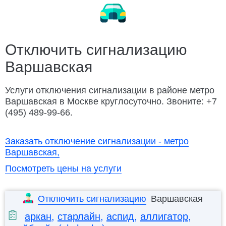
Замена ремня ГРМ
Ремонт электрооборудования
Заменить колесо
Разблокировать техноблок
Изготовление ключей
Дубликат ключа
Отключить сигнализацию
Варшавская
Открыть капот
Открыть багажник
Подвезти бензин
Заменить бензонасос
Услуги отключения сигнализации в районе метро
Варшавская в Москве круглосуточно. Звоните: +7
Слить топливо
Ремонт замка зажигания
(495) 489-99-66.
Автосервис Porsche с выездом
Заказать отключение сигнализации - метро
Варшавская,
Посмотреть цены на услуги
Отключить сигнализацию
Варшавская
аркан
,
старлайн
,
аспид
,
аллигатор
,