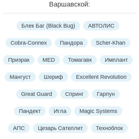
Варшавской:
Блек Баг (Black Bug)
АВТОЛИС
Cobra-Connex
Пандора
Scher-Khan
Призрак
MED
Томагавк
Имплант
Мангуст
Шериф
Excellent Revolution
Great Guard
Спринг
Гарпун
Пандект
Игла
Magic Systems
АПС
Цезарь Сателлит
Техноблок