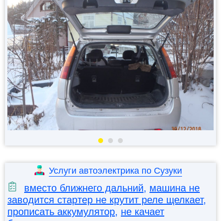
Услуги автоэлектрика по Сузуки
вместо ближнего дальний
,
машина не
заводится стартер не крутит реле щелкает
,
прописать аккумулятор
,
не качает