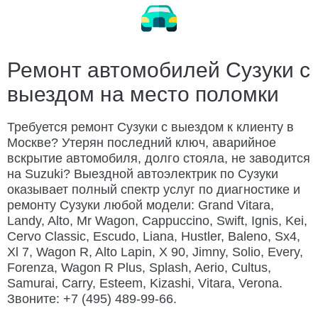
Замена ремня ГРМ
Ремонт электрооборудования
Заменить колесо
Разблокировать техноблок
Изготовление ключей
Дубликат ключа
Ремонт автомобилей Сузуки с
выездом на место поломки
Открыть капот
Открыть багажник
Подвезти бензин
Заменить бензонасос
Требуется ремонт Сузуки с выездом к клиенту в
Москве? Утерян последний ключ, аварийное
Слить топливо
Ремонт замка зажигания
вскрытие автомобиля, долго стояла, не заводится
на Suzuki? Выездной автоэлектрик по Сузуки
Автосервис Porsche с выездом
оказывает полный спектр услуг по диагностике и
ремонту Сузуки любой модели: Grand Vitara,
Landy, Alto, Mr Wagon, Cappuccino, Swift, Ignis, Kei,
Cervo Classic, Escudo, Liana, Hustler, Baleno, Sx4,
Xl 7, Wagon R, Alto Lapin, X 90, Jimny, Solio, Every,
Forenza, Wagon R Plus, Splash, Aerio, Cultus,
Samurai, Carry, Esteem, Kizashi, Vitara, Verona.
Звоните: +7 (495) 489-99-66.