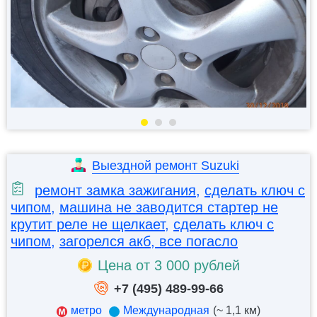
Выездной ремонт Suzuki
ремонт замка зажигания
,
сделать ключ с
чипом
,
машина не заводится стартер не
крутит реле не щелкает
,
сделать ключ с
чипом
,
загорелся акб, все погасло
Цена от 3 000 рублей
+7 (495) 489-99-66
метро
Международная
(~ 1,1 км)