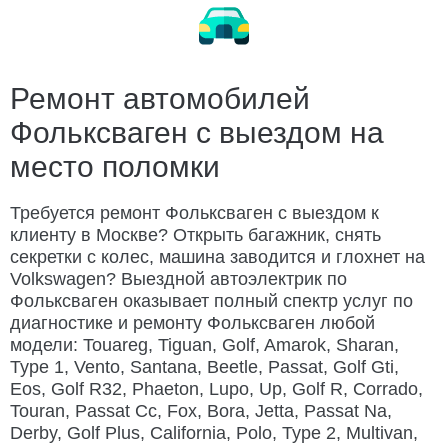
Замена ремня ГРМ
Ремонт электрооборудования
Заменить колесо
Разблокировать техноблок
Изготовление ключей
Дубликат ключа
Ремонт автомобилей
Фольксваген с выездом на
Открыть капот
Открыть багажник
место поломки
Подвезти бензин
Заменить бензонасос
Слить топливо
Ремонт замка зажигания
Требуется ремонт Фольксваген с выездом к
клиенту в Москве? Открыть багажник, снять
Автосервис Porsche с выездом
секретки с колес, машина заводится и глохнет на
Volkswagen? Выездной автоэлектрик по
Фольксваген оказывает полный спектр услуг по
диагностике и ремонту Фольксваген любой
модели: Touareg, Tiguan, Golf, Amarok, Sharan,
Type 1, Vento, Santana, Beetle, Passat, Golf Gti,
Eos, Golf R32, Phaeton, Lupo, Up, Golf R, Corrado,
Touran, Passat Cc, Fox, Bora, Jetta, Passat Na,
Derby, Golf Plus, California, Polo, Type 2, Multivan,