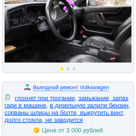
Выездной ремонт Volkswagen
глохнет при трогании
,
замыкание, запах
гари в машине
,
в дизельную залили бензин
,
сорваны шлицы на болте, выкрутить винт
,
долго стояла, не заводится
Цена от 3 000 рублей