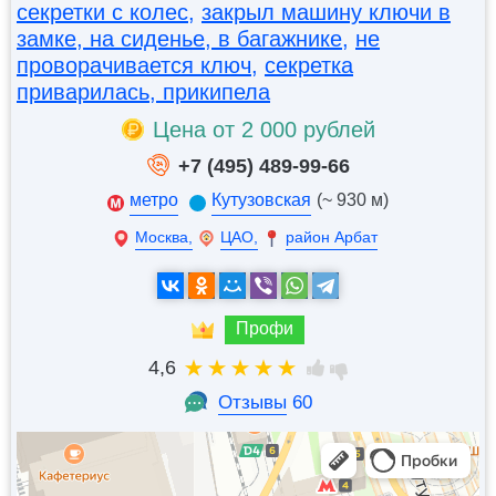
секретки с колес
,
закрыл машину ключи в
замке, на сиденье, в багажнике
,
не
проворачивается ключ
,
секретка
приварилась, прикипела
Цена от 2 000 рублей
+7 (495) 489-99-66
метро
Кутузовская
(~ 930 м)
Москва,
ЦАО,
район Арбат
Профи
4,6
Отзывы
60